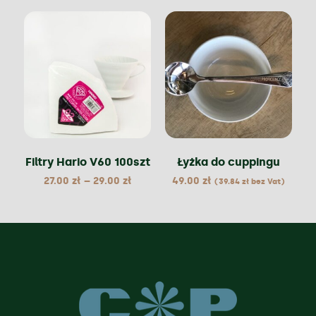
Filtry Hario V60 100szt
Łyżka do cuppingu
27.00
zł
–
29.00
zł
49.00
zł
(
39.84
zł
bez Vat)