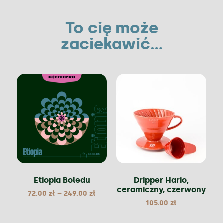
To cię może
zaciekawić...
Etiopia Boledu
Dripper Hario,
ceramiczny, czerwony
72.00
zł
–
249.00
zł
105.00
zł