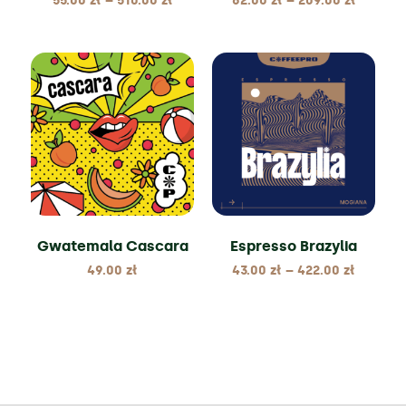
55.00
zł
–
510.00
zł
62.00
zł
–
209.00
zł
Gwatemala Cascara
Espresso Brazylia
49.00
zł
43.00
zł
–
422.00
zł