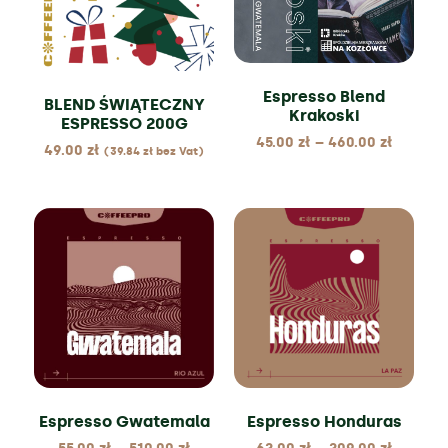
Espresso Blend
BLEND ŚWIĄTECZNY
Krakoski
ESPRESSO 200G
45.00
zł
–
460.00
zł
49.00
zł
(
39.84
zł
bez Vat)
Espresso Gwatemala
Espresso Honduras